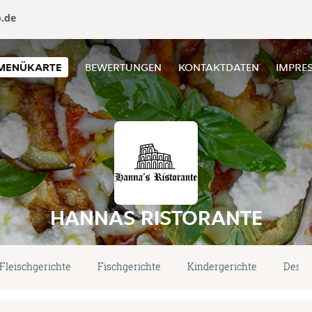
o.de
MENÜKARTE
BEWERTUNGEN
KONTAKTDATEN
IMPRE
HANNAS RISTORANTE
Fleischgerichte
Fischgerichte
Kindergerichte
Desse